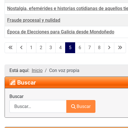
Nostalgia, efemérides e historias cotidianas de aquellos 
Fraude procesal y nulidad
Época de Elecciones para Galicia desde Mondoñedo
Artículos
1
2
3
4
5
6
7
8
Está aquí:
Inicio
Con voz propia
Buscar
Buscar
Buscar