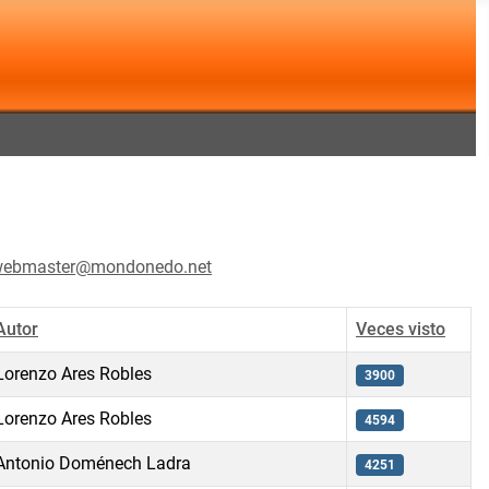
ebmaster@mondonedo.net
Autor
Veces visto
Lorenzo Ares Robles
3900
Lorenzo Ares Robles
4594
Antonio Doménech Ladra
4251