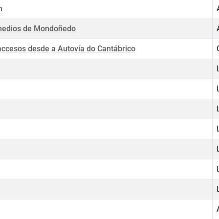
n
emedios de Mondoñedo
s accesos desde a Autovía do Cantábrico