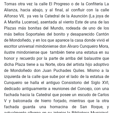
Tomas otra vez la calle El Progreso o de la Confitería La
Alianza, hacia abajo, y al final, al confluir con la calle
Alfonso VII, ya ves la Catedral de la Asunción (La joya de
A Mariña Lucense), asentada al viento Este de una de las
Plazas más bonitas del Mundo, rodeada de uno de los
más bellos Soportales del bonito y desaparecido Cantón
de Mondoñedo, y en los que aparece la casa donde vivió el
escritor universal mindoniense don Álvaro Cunqueiro Mora,
ilustre mindoniense que también tiene una estatua en su
honor y recuerdo por la parte de arriba del balaustre que
dicha Plaza tiene a su Norte, obra del artista hijo adoptivo
de Mondoñedo don Juan Puchades Quiles. Mismo a la
izquierda de la calle que sube por el lado de la estatua de
Cunqueiro se halla el antiguo Consistorio del Siglo XVI,
dedicado antiguamente a reuniones del Concejo, con una
fachada hacia la Catedral que posee un escudo de Carlos
V y balconada de hierro forjado, mientras que la otra
fachada guarda una hornacina de San Roque, y
actualmente alberga en su interior la Biblioteca Municipal,