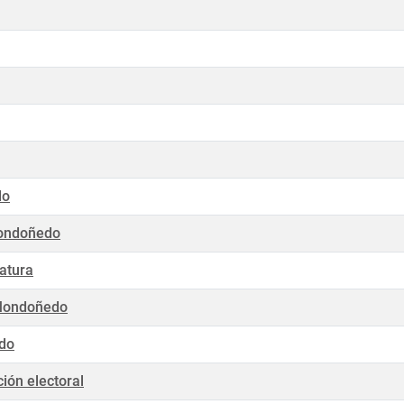
do
Mondoñedo
atura
 Mondoñedo
edo
ión electoral