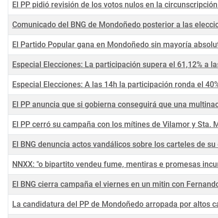
El PP pidió revisión de los votos nulos en la circunscripc
Comunicado del BNG de Mondoñedo posterior a las elecci
El Partido Popular gana en Mondoñedo sin mayoría absolu
Especial Elecciones: La participación supera el 61,12% a l
Especial Elecciones: A las 14h la participación ronda el 40
El PP anuncia que si gobierna conseguirá que una multin
El PP cerró su campaña con los mítines de Vilamor y Sta. 
El BNG denuncia actos vandálicos sobre los carteles de su
NNXX: "o bipartito vendeu fume, mentiras e promesas inc
El BNG cierra campaña el viernes en un mitin con Fernand
La candidatura del PP de Mondoñedo arropada por altos c