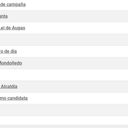
s de campaña
unta
Lei de Augas
ro de día
e Mondoñedo
 Alcaldía
omo candidata