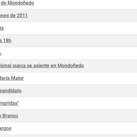
ión de Mondoñedo
ones de 2011
ta
as 18h
%
acional sueca se asiente en Mondoñedo
María Maior
 candidato
umpridas"
o Branco
argos