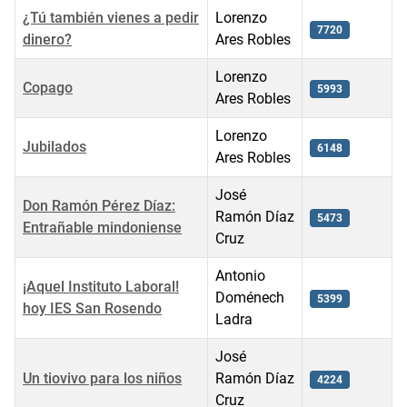
¿Tú también vienes a pedir
Lorenzo
7720
dinero?
Ares Robles
Lorenzo
Copago
5993
Ares Robles
Lorenzo
Jubilados
6148
Ares Robles
José
Don Ramón Pérez Díaz:
Ramón Díaz
5473
Entrañable mindoniense
Cruz
Antonio
¡Aquel Instituto Laboral!
Doménech
5399
hoy IES San Rosendo
Ladra
José
Un tiovivo para los niños
Ramón Díaz
4224
Cruz