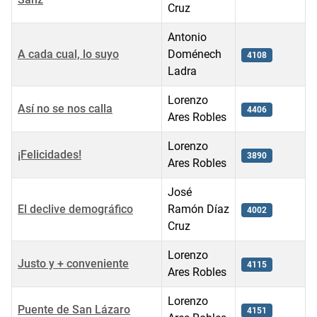
Cruz
Antonio
A cada cual, lo suyo
Doménech
4108
Ladra
Lorenzo
Así no se nos calla
4406
Ares Robles
Lorenzo
¡Felicidades!
3890
Ares Robles
José
El declive demográfico
Ramón Díaz
4002
Cruz
Lorenzo
Justo y + conveniente
4115
Ares Robles
Lorenzo
Puente de San Lázaro
4151