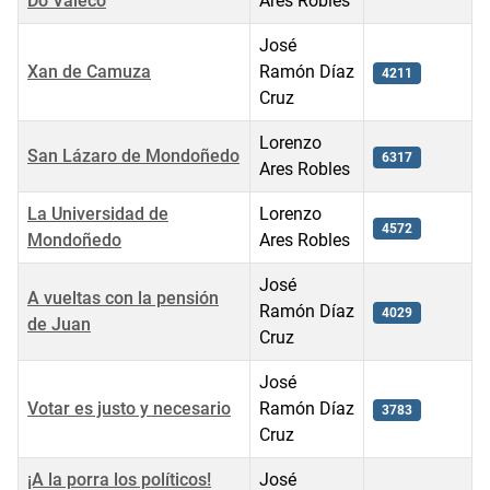
Do Valeco
Ares Robles
José
Xan de Camuza
Ramón Díaz
4211
Cruz
Lorenzo
San Lázaro de Mondoñedo
6317
Ares Robles
La Universidad de
Lorenzo
4572
Mondoñedo
Ares Robles
José
A vueltas con la pensión
Ramón Díaz
4029
de Juan
Cruz
José
Votar es justo y necesario
Ramón Díaz
3783
Cruz
¡A la porra los políticos!
José