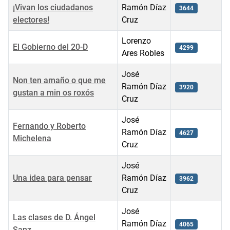
¡Vivan los ciudadanos
Ramón Díaz
3644
electores!
Cruz
Lorenzo
El Gobierno del 20-D
4299
Ares Robles
José
Non ten amaño o que me
Ramón Díaz
3920
gustan a min os roxós
Cruz
José
Fernando y Roberto
Ramón Díaz
4627
Michelena
Cruz
José
Una idea para pensar
Ramón Díaz
3962
Cruz
José
Las clases de D. Ángel
Ramón Díaz
4065
Sanz