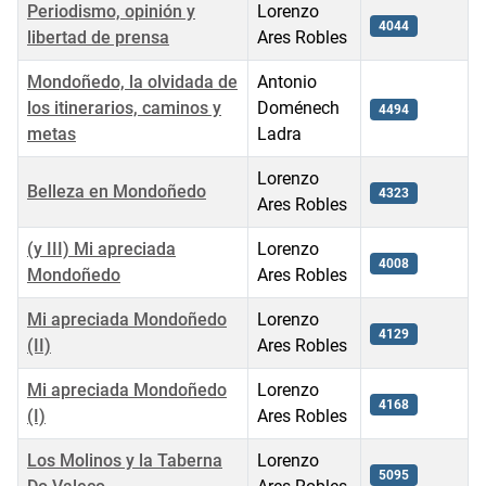
Periodismo, opinión y
Lorenzo
4044
libertad de prensa
Ares Robles
Mondoñedo, la olvidada de
Antonio
los itinerarios, caminos y
Doménech
4494
metas
Ladra
Lorenzo
Belleza en Mondoñedo
4323
Ares Robles
(y III) Mi apreciada
Lorenzo
4008
Mondoñedo
Ares Robles
Mi apreciada Mondoñedo
Lorenzo
4129
(II)
Ares Robles
Mi apreciada Mondoñedo
Lorenzo
4168
(I)
Ares Robles
Los Molinos y la Taberna
Lorenzo
5095