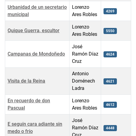
Urbanidad de un secretario
Lorenzo
4269
municipal
Ares Robles
Lorenzo
Quique Guerra, escultor
5550
Ares Robles
José
Campanas de Mondoñedo
Ramón Díaz
4624
Cruz
Antonio
Visita de la Reina
Doménech
4621
Ladra
En recuerdo de don
Lorenzo
4612
Pascual
Ares Robles
José
E seguín cara adiante sin
Ramón Díaz
4448
medo o frío
Cruz