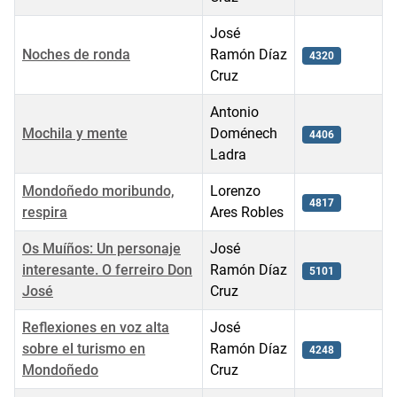
José
Noches de ronda
Ramón Díaz
4320
Cruz
Antonio
Mochila y mente
Doménech
4406
Ladra
Mondoñedo moribundo,
Lorenzo
4817
respira
Ares Robles
Os Muíños: Un personaje
José
interesante. O ferreiro Don
Ramón Díaz
5101
José
Cruz
Reflexiones en voz alta
José
sobre el turismo en
Ramón Díaz
4248
Mondoñedo
Cruz