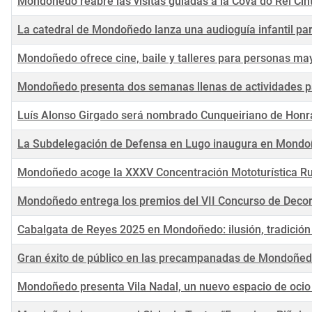
Mondoñedo reabre las visitas guiadas a la Cova do Rei Cint
La catedral de Mondoñedo lanza una audioguía infantil para
Mondoñedo ofrece cine, baile y talleres para personas ma
Mondoñedo presenta dos semanas llenas de actividades pa
Luís Alonso Girgado será nombrado Cunqueiriano de Hon
La Subdelegación de Defensa en Lugo inaugura en Mondoñe
Mondoñedo acoge la XXXV Concentración Mototurística Ruta
Mondoñedo entrega los premios del VII Concurso de Deco
Cabalgata de Reyes 2025 en Mondoñedo: ilusión, tradición 
Gran éxito de público en las precampanadas de Mondoñedo
Mondoñedo presenta Vila Nadal, un nuevo espacio de ocio p