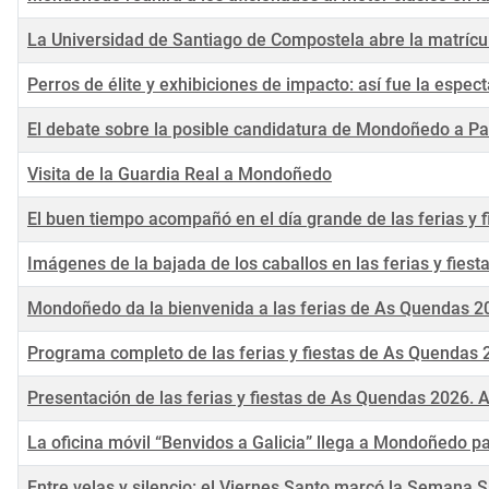
La Universidad de Santiago de Compostela abre la matríc
Perros de élite y exhibiciones de impacto: así fue la espe
El debate sobre la posible candidatura de Mondoñedo a P
Visita de la Guardia Real a Mondoñedo
El buen tiempo acompañó en el día grande de las ferias y
Imágenes de la bajada de los caballos en las ferias y fie
Mondoñedo da la bienvenida a las ferias de As Quendas 20
Programa completo de las ferias y fiestas de As Quendas
Presentación de las ferias y fiestas de As Quendas 2026.
La oficina móvil “Benvidos a Galicia” llega a Mondoñedo pa
Entre velas y silencio: el Viernes Santo marcó la Semana