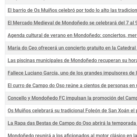
El barrio de Os Muíños celebró por todo lo alto las tradicio
El Mercado Medieval de Mondoñedo se celebrará del 7 al 
Agenda cultural de verano en Mondoñedo: conciertos, merca
María do Ceo ofrecerá un concierto gratuito en la Catedra
Las piscinas municipales de Mondoñedo recuperan su horari
Fallece Luciano García, uno de los grandes impulsores de 
El curro de Campo do Oso reúne a cientos de personas en 
Concello y Mondoñedo FC impulsan la promoción del Camp
Os Muiños celebrará su tradicional Foleón de San Xoán el 
La Rapa das Bestas de Campo do Oso abrirá la temporada d
Mondoñedo reunirá a los aficionados al motor clásico en l