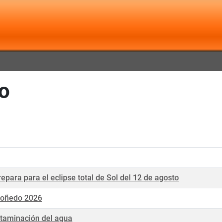
o
para para el eclipse total de Sol del 12 de agosto
doñedo 2026
taminación del agua