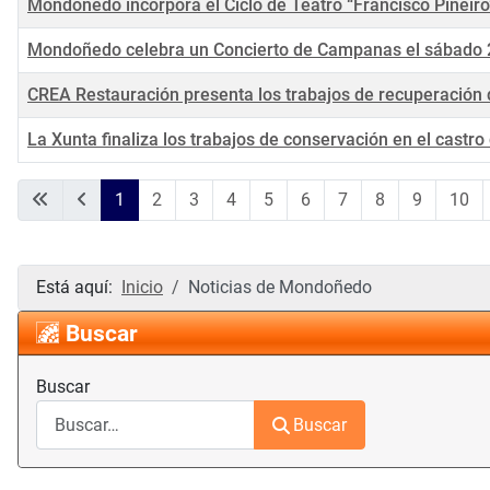
Mondoñedo incorpora el Ciclo de Teatro “Francisco Piñeiro
Mondoñedo celebra un Concierto de Campanas el sábado 
CREA Restauración presenta los trabajos de recuperación 
La Xunta finaliza los trabajos de conservación en el castr
Artículos
1
2
3
4
5
6
7
8
9
10
Está aquí:
Inicio
Noticias de Mondoñedo
Buscar
Buscar
Buscar