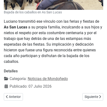
Bajada de los caballos en As San Lucas
Luciano transmitió ese vínculo con las ferias y fiestas de
As San Lucas
a su propia familia, inculcando a sus hijos y
nietos el respeto por esta costumbre centenaria y por el
trabajo que hay detrás de una de las estampas más
esperadas de las fiestas. Su implicación y dedicación
hicieron que fuese una figura reconocida entre quienes
cada año participan y disfrutan de la bajada de los
caballos.
Detalles
Categoría:
Noticias de Mondoñedo
Publicado: 07 Julio 2026
Artículo anterior: Las piscinas municipales de Mondoñedo recuperan s
Artículo siguie
Anterior
Siguiente