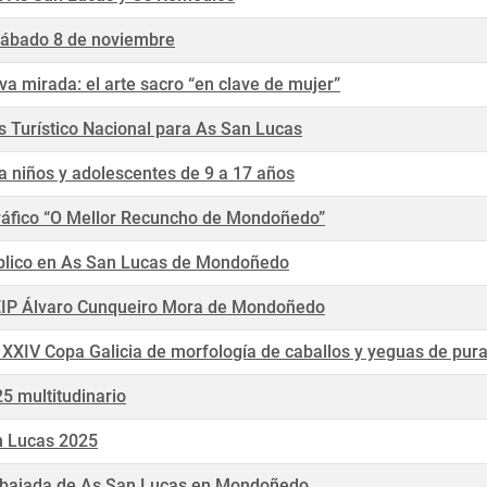
sábado 8 de noviembre
a mirada: el arte sacro “en clave de mujer”
és Turístico Nacional para As San Lucas
 niños y adolescentes de 9 a 17 años
ráfico “O Mellor Recuncho de Mondoñedo”
úblico en As San Lucas de Mondoñedo
l CEIP Álvaro Cunqueiro Mora de Mondoñedo
la XXIV Copa Galicia de morfología de caballos y yeguas de pur
5 multitudinario
an Lucas 2025
 la bajada de As San Lucas en Mondoñedo