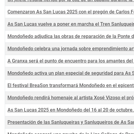
Comenzaron As San Lucas 2025 con el pregón de Carlos Fo
As San Lucas vuelve a poner en marcha el Tren Sanluqueiro p
Mondoñedo adjudica las obras de reparación de la Ponte
Mondoñedo celebra una jornada sobre emprendimiento art
A Granxa será el punto de encuentro para los amantes de
Mondoñedo activa un plan especial de seguridad para As
El festival BreaSon transformará Mondoñedo en el epicent
Mondoñedo rendirá homenaje al artista Xosé Vizoso el pr
As San Lucas 2025 en Mondoñedo del 16 al 20 de octubre
Presentación de las Sanluqueiras y Sanluqueiros de As S