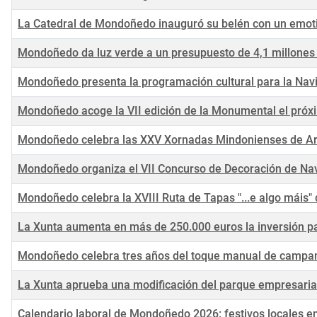
La Catedral de Mondoñedo inauguró su belén con un emoti
Mondoñedo da luz verde a un presupuesto de 4,1 millones p
Mondoñedo presenta la programación cultural para la Nav
Mondoñedo acoge la VII edición de la Monumental el pró
Mondoñedo celebra las XXV Xornadas Mindonienses de Ar
Mondoñedo organiza el VII Concurso de Decoración de Na
Mondoñedo celebra la XVIII Ruta de Tapas "...e algo máis"
La Xunta aumenta en más de 250.000 euros la inversión pa
Mondoñedo celebra tres años del toque manual de campa
La Xunta aprueba una modificación del parque empresari
Calendario laboral de Mondoñedo 2026: festivos locales 