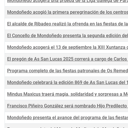
Mondoñedo acogerá una prueba de la Liga Gallega de Par
Mondoñedo acogió la primera peregrinación de los centr
El alcalde de Ribadeo realizó la ofrenda en las fiestas de
El Concello de Mondoñedo presenta la segunda edición de
Mondoñedo acogerá el 13 de septiembre la XIII Xuntanza 
El pregón de As San Lucas 2025 correrá a cargo de Carlos 
Programa completo de las fiestas patronales de Os Remed
Mondoñedo celebrará la edición 869 de As San Lucas del 1
Mindus Maxicus traerá magia, solidaridad y sorpresas a M
Francisco Piñeiro González será nombrado Hijo Predilec
Mondoñedo presenta el avance del programa de las fiesta