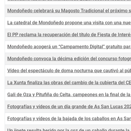
Mondoñedo celebrará su Magosto Tradicional el próximo 
La catedral de Mondoñedo propone una visita con una nuev
El PP reclama la recuperación del título de Fiesta de Inter
Mondoñedo acogerá un “Campamento Digital” gratuito para
Mondoñedo convoca la décima edición del concurso fotog
Vídeo del espectáculo de doma nocturna que cautivó al p
La Xunta finaliza las obras del cambio de la cubierta de
Gali de Oza y Pitufiña do Celta, campeones en la final de 
Fotografías y vídeos de un día grande de As San Lucas 202
Fotografías y vídeos de la bajada de los caballos en As S
Un jinete resulta herido por la coz de un caballo durante