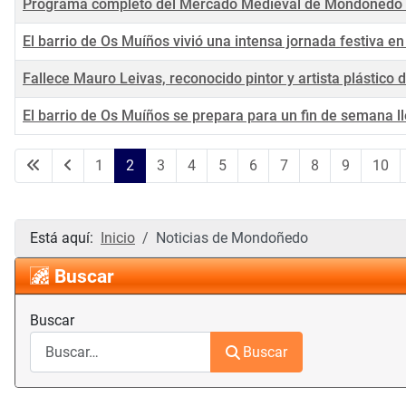
Programa completo del Mercado Medieval de Mondoñedo de
El barrio de Os Muíños vivió una intensa jornada festiva e
Fallece Mauro Leivas, reconocido pintor y artista plástic
El barrio de Os Muíños se prepara para un fin de semana ll
Artículos
1
2
3
4
5
6
7
8
9
10
Está aquí:
Inicio
Noticias de Mondoñedo
Buscar
Buscar
Buscar