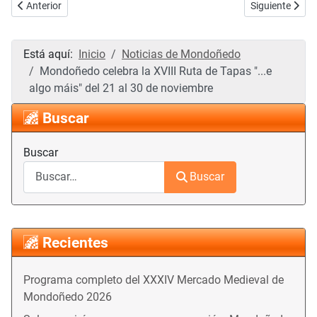
Artículo anterior: Mondoñedo organiza el VII Concurso de Decoraci
Artículo sigui
Anterior
Siguiente
Está aquí:
Inicio
Noticias de Mondoñedo
Mondoñedo celebra la XVIII Ruta de Tapas "...e
algo máis" del 21 al 30 de noviembre
Buscar
Buscar
Buscar
Recientes
Programa completo del XXXIV Mercado Medieval de
Mondoñedo 2026