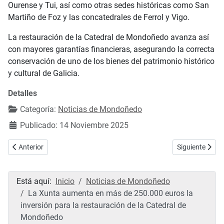
Ourense y Tui, así como otras sedes históricas como San
Martiño de Foz y las concatedrales de Ferrol y Vigo.
La restauración de la Catedral de Mondoñedo avanza así
con mayores garantías financieras, asegurando la correcta
conservación de uno de los bienes del patrimonio histórico
y cultural de Galicia.
Detalles
Categoría:
Noticias de Mondoñedo
Publicado: 14 Noviembre 2025
Artículo anterior: Mondoñedo celebra la XVIII Ruta de Tapas "...e alg
Artículo sigui
Anterior
Siguiente
Está aquí:
Inicio
Noticias de Mondoñedo
La Xunta aumenta en más de 250.000 euros la
inversión para la restauración de la Catedral de
Mondoñedo