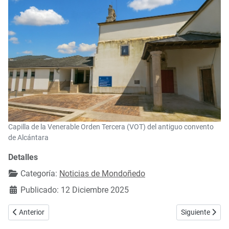
Capilla de la Venerable Orden Tercera (VOT) del antiguo convento
de Alcántara
Detalles
Categoría:
Noticias de Mondoñedo
Publicado: 12 Diciembre 2025
Artículo anterior: Mondoñedo celebra un Concierto de Campanas el 
Artículo siguie
Anterior
Siguiente