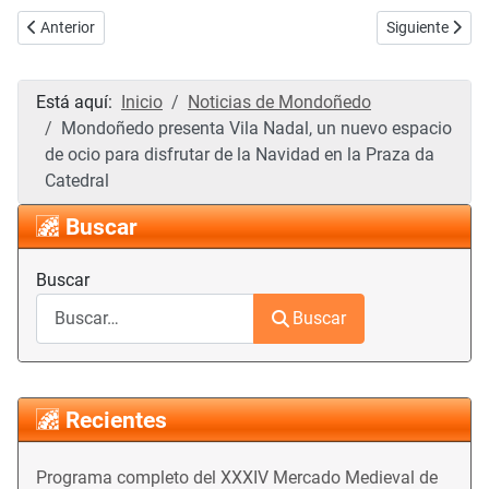
Artículo anterior: Gran éxito de público en las precampanadas de M
Artículo siguie
Anterior
Siguiente
Está aquí:
Inicio
Noticias de Mondoñedo
Mondoñedo presenta Vila Nadal, un nuevo espacio
de ocio para disfrutar de la Navidad en la Praza da
Catedral
Buscar
Buscar
Buscar
Recientes
Programa completo del XXXIV Mercado Medieval de