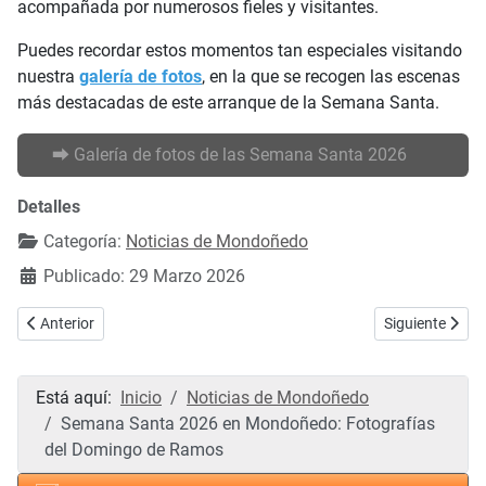
acompañada por numerosos fieles y visitantes.
Puedes recordar estos momentos tan especiales visitando
nuestra
galería de fotos
, en la que se recogen las escenas
más destacadas de este arranque de la Semana Santa.
⮕ Galería de fotos de las Semana Santa 2026
Detalles
Categoría:
Noticias de Mondoñedo
Publicado: 29 Marzo 2026
Artículo anterior: Mondoñedo acoge una jornada de oficios tradiciona
Artículo sigui
Anterior
Siguiente
Está aquí:
Inicio
Noticias de Mondoñedo
Semana Santa 2026 en Mondoñedo: Fotografías
del Domingo de Ramos