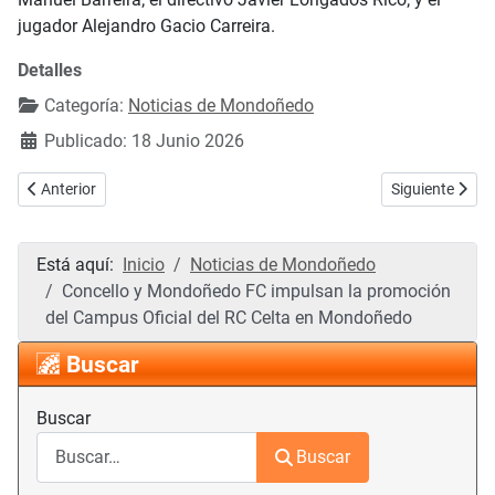
jugador Alejandro Gacio Carreira.
Detalles
Categoría:
Noticias de Mondoñedo
Publicado: 18 Junio 2026
Artículo anterior: El curro de Campo do Oso reúne a cientos de pers
Artículo siguie
Anterior
Siguiente
Está aquí:
Inicio
Noticias de Mondoñedo
Concello y Mondoñedo FC impulsan la promoción
del Campus Oficial del RC Celta en Mondoñedo
Buscar
Buscar
Buscar