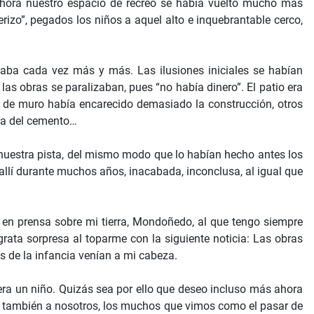
. Ahora nuestro espacio de recreo se había vuelto mucho más
rizo”, pegados los niños a aquel alto e inquebrantable cerco,
ataba cada vez más y más. Las ilusiones iniciales se habían
as obras se paralizaban, pues “no había dinero”. El patio era
 de muro había encarecido demasiado la construcción, otros
era del cemento…
n nuestra pista, del mismo modo que lo habían hecho antes los
a allí durante muchos años, inacabada, inconclusa, al igual que
 en prensa sobre mi tierra, Mondoñedo, al que tengo siempre
rata sorpresa al toparme con la siguiente noticia: Las obras
 de la infancia venían a mi cabeza.
 era un niño. Quizás sea por ello que deseo incluso más ahora
ces también a nosotros, los muchos que vimos como el pasar de