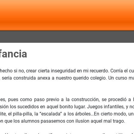
fancia
a hecho si no, crear cierta inseguridad en mi recuerdo. Corría el 
 sería construida anexa a nuestro querido colegio. Un curso má
s, pues como paso previo a la construcción, se procedió a l
n los sucedidos en aquel bonito lugar. Juegos infantiles, y no
e, el pilla-pilla, la “escalada” a los árboles…En cierto modo, un
eron que los alumnos pasasemos con ilusíon aquel mal trago.