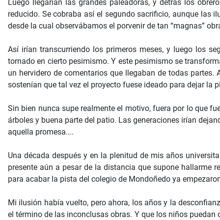
Luego llegarían las grandes paleadoras, y detrás los obrer
reducido. Se cobraba así el segundo sacrificio, aunque las i
desde la cual observábamos el porvenir de tan “magnas” obr
Así irían transcurriendo los primeros meses, y luego los s
tornado en cierto pesimismo. Y este pesimismo se transformar
un hervidero de comentarios que llegaban de todas partes.
sostenían que tal vez el proyecto fuese ideado para dejar la 
Sin bien nunca supe realmente el motivo, fuera por lo que fu
árboles y buena parte del patio. Las generaciones irían dejand
aquella promesa....
Una década después y en la plenitud de mis años universita
presente aún a pesar de la distancia que supone hallarme re
para acabar la pista del colegio de Mondoñedo ya empezaron
Mi ilusión había vuelto, pero ahora, los años y la desconfia
el término de las inconclusas obras. Y que los niños puedan 