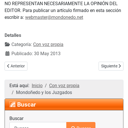
NO REPRESENTAN NECESARIAMENTE LA OPINIÓN DEL
EDITOR. Para publicar un artículo firmado en esta sección
escribir a:
webmaster@mondonedo.net
Detalles
Categoría:
Con voz propia
Publicado: 30 May 2013
Artículo anterior: A nuestra amiga Rosalía Rico Fernández
Artículo siguie
Anterior
Siguiente
Está aquí:
Inicio
Con voz propia
Mondoñedo y los Juzgados
Buscar
Buscar