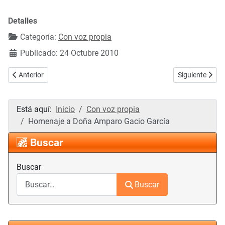
Detalles
Categoría:
Con voz propia
Publicado: 24 Octubre 2010
Artículo anterior: Adopción pública de Mondoñedo a Puchades
Artículo sigui
Anterior
Siguiente
Está aquí:
Inicio
Con voz propia
Homenaje a Doña Amparo Gacio García
Buscar
Buscar
Buscar