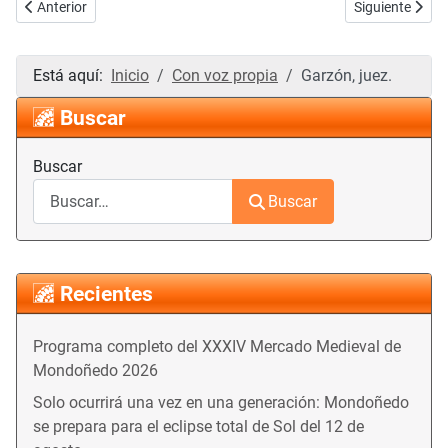
Artículo anterior: Nueva sentencia en contra de la ampliación de la s
Artículo siguien
Anterior
Siguiente
Está aquí:
Inicio
Con voz propia
Garzón, juez.
Buscar
Buscar
Buscar
Recientes
Programa completo del XXXIV Mercado Medieval de
Mondoñedo 2026
Solo ocurrirá una vez en una generación: Mondoñedo
se prepara para el eclipse total de Sol del 12 de