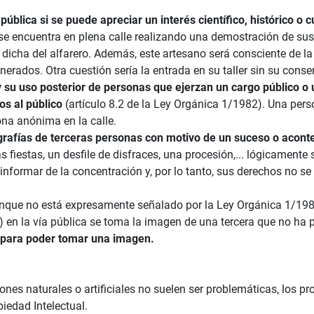
blica si se puede apreciar un interés científico, histórico o c
 se encuentra en plena calle realizando una demostración de sus 
dicha del alfarero. Además, este artesano será consciente de l
erados. Otra cuestión sería la entrada en su taller sin su conse
 su uso posterior de personas que ejerzan un cargo público o 
os al público
(artículo 8.2 de la Ley Orgánica 1/1982). Una per
ona anónima en la calle.
grafías de terceras personas con motivo de un suceso o acont
s fiestas, un desfile de disfraces, una procesión,... lógicamente
formar de la concentración y, por lo tanto, sus derechos no se v
aunque no está expresamente señalado por la Ley Orgánica 1/198
 en la vía pública se toma la imagen de una tercera que no ha
do para poder tomar una imagen.
iones naturales o artificiales no suelen ser problemáticas, los 
iedad Intelectual.