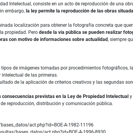
dad Intelectual, consiste en un acto de reproducción de una obra
Sin embargo,
la ley permite la reproducción de las obras situa
minada localización para obtener la fotografía concreta que qu
la propiedad. Pero
desde la vía pública se pueden realizar fot
bras con motivo de informaciones sobre actualidad
, siempre qu
s tipos de imágenes tomadas por procedimientos fotográficos, la
intelectual de las primeras.
ultado de la aplicación de criterios creativos y las segundas so
s consecuencias previstas en la Ley de Propiedad Intelectual
y
de reproducción, distribución y comunicación pública.
s/bases_datos/act.php?id=BOE-A-1982-11196
onsultas/bases_datos/act.php?id=BOE-A-1996-8930