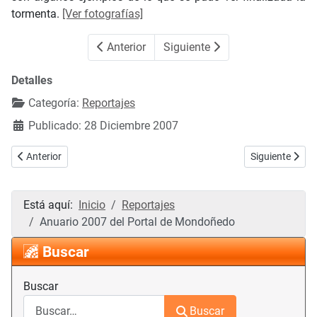
tormenta.
[Ver fotografías]
Anterior
Siguiente
Detalles
Categoría:
Reportajes
Publicado: 28 Diciembre 2007
Artículo anterior: Recomendaciones que debes tener en cuenta a la h
Artículo sigui
Anterior
Siguiente
Está aquí:
Inicio
Reportajes
Anuario 2007 del Portal de Mondoñedo
Buscar
Buscar
Buscar