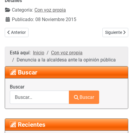
Detalles
Categoría:
Con voz propia
Publicado: 08 Noviembre 2015
Artículo anterior: Enhorabuena, Monseñor
Artículo siguie
Anterior
Siguiente
Está aquí:
Inicio
Con voz propia
Denuncia a la alcaldesa ante la opinión pública
Buscar
Buscar
Buscar
Recientes