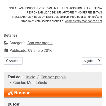
NOTA: LAS OPINIONES VERTIDAS EN ESTE ESPACIO SON DE EXCLUSIVA
RESPONSABILIDAD DE SUS AUTORES Y NO REPRESENTAN
NECESARIAMENTE LA OPINIÓN DEL EDITOR. Para publicar un artículo
firmado en esta sección escribir a:
webmaster@mondonedo.net
Detalles
Categoría:
Con voz propia
Publicado: 09 Enero 2016
Artículo anterior: Fechas serias para España
Artículo siguie
Anterior
Siguiente
Está aquí:
Inicio
Con voz propia
Gracias Mondoñedo
Buscar
Buscar