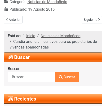
Categoría:
Noticias de Mondoñedo
Publicado: 19 Agosto 2015
Artículo anterior: Candia solicita financiamento ao Goberno central p
Artículo sigui
Anterior
Siguiente
Está aquí:
Inicio
Noticias de Mondoñedo
Candia anuncia incentivos para os propietarios de
vivendas abandonadas
Buscar
Buscar
Buscar
Recientes