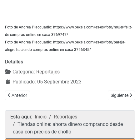
Foto de Andrea Piacquadio: https://www.pexels.com/es-es/foto/mujer-feliz-
de-compras-online-en-casa-3769747/
Foto de Andrea Piacquadio: https://www.pexels.com/es-es/foto/pareja-
alegre-haciendo-compras-online-en-casa-3756345/
Detalles
Categoría:
Reportajes
Publicado: 05 Septiembre 2023
Artículo anterior: Tres negocios míticos de Mondoñedo con décadas d
Artículo siguien
Anterior
Siguiente
Está aquí:
Inicio
Reportajes
Tiendas online: ahorra dinero comprando desde
casa con precios de chollo