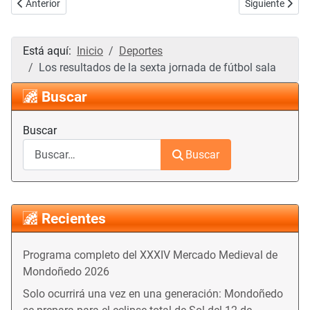
Artículo anterior: Continúa la mala racha: nueva derrota del Mondoñ
Artículo siguie
Anterior
Siguiente
Está aquí:
Inicio
Deportes
Los resultados de la sexta jornada de fútbol sala
Buscar
Buscar
Buscar
Recientes
Programa completo del XXXIV Mercado Medieval de
Mondoñedo 2026
Solo ocurrirá una vez en una generación: Mondoñedo