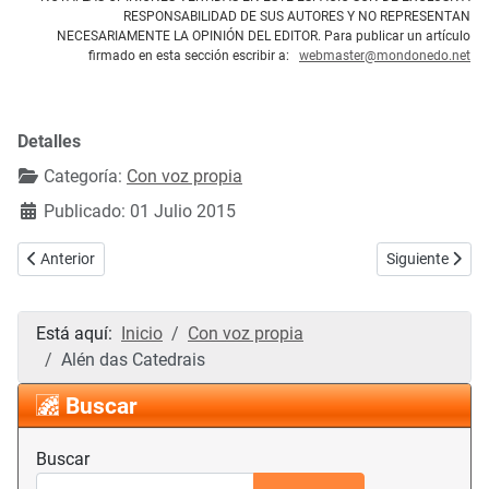
RESPONSABILIDAD DE SUS AUTORES Y NO REPRESENTAN
NECESARIAMENTE LA OPINIÓN DEL EDITOR. Para publicar un artículo
firmado en esta sección escribir a:
webmaster@mondonedo.net
Detalles
Categoría:
Con voz propia
Publicado: 01 Julio 2015
Artículo anterior: Oportunidades que invitan al optimismo
Artículo siguie
Anterior
Siguiente
Está aquí:
Inicio
Con voz propia
Alén das Catedrais
Buscar
Buscar