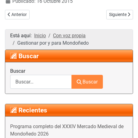
Publicado: 16 Octubre 2015
Artículo anterior: Mondoñedo y el turismo: As San Lucas 2015
Artículo sigui
Anterior
Siguiente
Está aquí:
Inicio
Con voz propia
Gestionar por y para Mondoñedo
Buscar
Buscar
Buscar
Recientes
Programa completo del XXXIV Mercado Medieval de
Mondoñedo 2026