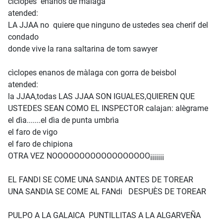
cìclopes enanos de màlaga
atended:
LA JJAA no quiere que ninguno de ustedes sea cherif del
condado
donde vive la rana saltarina de tom sawyer
cìclopes enanos de màlaga con gorra de beisbol
atended:
la JJAA,todas LAS JJAA SON IGUALES,QUIEREN QUE
USTEDES SEAN COMO EL INSPECTOR calajan: alègrame
el dìa.......el dìa de punta umbrìa
el faro de vigo
el faro de chipiona
OTRA VEZ NOOOOOOOOOOOOOOOOOO¡¡¡¡¡¡¡
EL FANDI SE COME UNA SANDIA ANTES DE TOREAR
UNA SANDIA SE COME AL FANdi DESPUÈS DE TOREAR
PULPO A LA GALAICA PUNTILLITAS A LA ALGARVEÑA