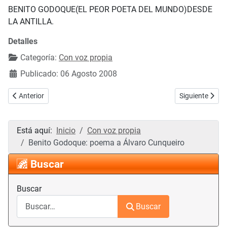
BENITO GODOQUE(EL PEOR POETA DEL MUNDO)DESDE
LA ANTILLA.
Detalles
Categoría:
Con voz propia
Publicado: 06 Agosto 2008
Artículo anterior: Benito Godoque nos dedica otro poema
Artículo siguie
Anterior
Siguiente
Está aquí:
Inicio
Con voz propia
Benito Godoque: poema a Álvaro Cunqueiro
Buscar
Buscar
Buscar