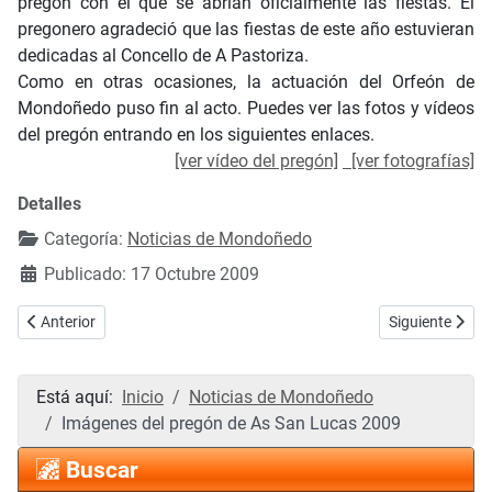
pregón con el que se abrían oficialmente las fiestas. El
pregonero agradeció que las fiestas de este año estuvieran
dedicadas al Concello de A Pastoriza.
Como en otras ocasiones, la actuación del Orfeón de
Mondoñedo puso fin al acto. Puedes ver las fotos y vídeos
del pregón entrando en los siguientes enlaces.
[ver vídeo del pregón]
[ver fotografías]
Detalles
Categoría:
Noticias de Mondoñedo
Publicado: 17 Octubre 2009
Artículo anterior: As San Lucas 2009: Imágenes del segundo día de fi
Artículo siguie
Anterior
Siguiente
Está aquí:
Inicio
Noticias de Mondoñedo
Imágenes del pregón de As San Lucas 2009
Buscar