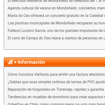
El Mercado Medieval de Mondoñedo se celebrará del 7 al 
Agenda cultural de verano en Mondoñedo: conciertos, merca
María do Ceo ofrecerá un concierto gratuito en la Catedral
Las piscinas municipales de Mondoñedo recuperan su horari
Fallece Luciano García, uno de los grandes impulsores de 
El curro de Campo do Oso reúne a cientos de personas en 
+ Información
Cómo funciona Verifactu para emitir una factura electróni
¿Sabías que unas simples cortinas de lamas de PVC ayuda
Reparación de furgonetas en Torrevieja: rapidez y garantía
Tendencias en muebles de dormitorio para crear espacios
CyberDay en Chile: cómo comprar mejor, no solo más bara