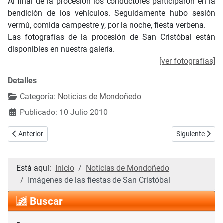
Al final de la procesión los conductores participaron en la
bendición de los vehículos. Seguidamente hubo sesión
vermú, comida campestre y, por la noche, fiesta verbena.
Las fotografías de la procesión de San Cristóbal están
disponibles en nuestra galería.
[ver fotografías]
Detalles
Categoría:
Noticias de Mondoñedo
Publicado: 10 Julio 2010
Artículo anterior: Fotografías de las celebraciones del día del Carmen
Artículo siguien
Anterior
Siguiente
Está aquí:
Inicio
Noticias de Mondoñedo
Imágenes de las fiestas de San Cristóbal
Buscar