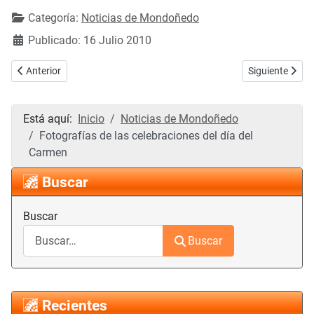
Categoría:
Noticias de Mondoñedo
Publicado: 16 Julio 2010
Artículo anterior: Esta web NO MOSTRARÁ IMÁGENES del concierto 
Artículo siguie
Anterior
Siguiente
Está aquí:
Inicio
Noticias de Mondoñedo
Fotografías de las celebraciones del día del
Carmen
Buscar
Buscar
Buscar
Recientes