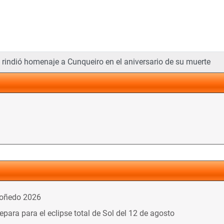
ra jóvenes creadores
indió homenaje a Cunqueiro en el aniversario de su muerte
doñedo 2026
ara para el eclipse total de Sol del 12 de agosto