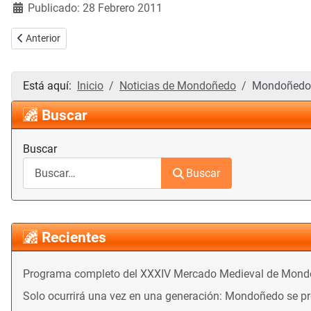
Publicado: 28 Febrero 2011
Artículo anterior: Convocado el XII Premio de Poesía Díaz Jácome pa
Anterior
Está aquí:
Inicio
Noticias de Mondoñedo
Mondoñedo r
Buscar
Buscar
Buscar
Recientes
Programa completo del XXXIV Mercado Medieval de Mon
Solo ocurrirá una vez en una generación: Mondoñedo se prep