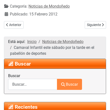
Categoría:
Noticias de Mondoñedo
Publicado: 15 Febrero 2012
Artículo anterior: Parlamento gallego propone que el nuevo hospital 
Artículo siguie
Anterior
Siguiente
Está aquí:
Inicio
Noticias de Mondoñedo
Carnaval Infantil este sábado por la tarde en el
pabellón de deportes
Buscar
Buscar
Buscar
Recientes