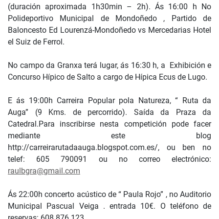
(duración aproximada 1h30min – 2h). Ás 16:00 h No
Polideportivo Municipal de Mondoñedo , Partido de
Baloncesto Ed Lourenzá-Mondoñedo vs Mercedarias Hotel
el Suiz de Ferrol.
No campo da Granxa terá lugar, ás 16:30 h, a Exhibición e
Concurso Hípico de Salto a cargo de Hípica Ecus de Lugo.
E ás 19:00h Carreira Popular pola Natureza, “ Ruta da
Auga” (9 Kms. de percorrido). Saída da Praza da
Catedral.Para inscribirse nesta competición pode facer
mediante este blog
http://carreirarutadaauga.blogspot.com.es/, ou ben no
telef: 605 790091 ou no correo electrónico:
raulbgra@gmail.com
Ás 22:00h concerto acústico de “ Paula Rojo” , no Auditorio
Municipal Pascual Veiga . entrada 10€. O teléfono de
reservas: 608 876 123.