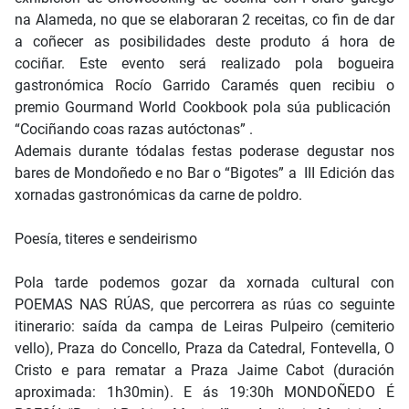
na Alameda, no que se elaboraran 2 receitas, co fin de dar
a coñecer as posibilidades deste produto á hora de
cociñar. Este evento será realizado pola bogueira
gastronómica Rocío Garrido Caramés quen recibiu o
premio Gourmand World Cookbook pola súa publicación
“Cociñando coas razas autóctonas” .
Ademais durante tódalas festas poderase degustar nos
bares de Mondoñedo e no Bar o “Bigotes” a III Edición das
xornadas gastronómicas da carne de poldro.
Poesía, titeres e sendeirismo
Pola tarde podemos gozar da xornada cultural con
POEMAS NAS RÚAS, que percorrera as rúas co seguinte
itinerario: saída da campa de Leiras Pulpeiro (cemiterio
vello), Praza do Concello, Praza da Catedral, Fontevella, O
Cristo e para rematar a Praza Jaime Cabot (duración
aproximada: 1h30min). E ás 19:30h MONDOÑEDO É