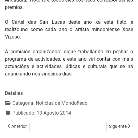
premios.
O Cartel das San Lucas deste ano xa esta listo, e
realizouno como cada ano o artista mindoniense Xose
Vizoso.
A comisión organizadora sigue traballando en pechar o
programa de actividades, e este ano vai contar con mais
actuacións e actividades lúdicas e culturais que se irá
anunciando nos vindeiros días.
Detalles
Categoría:
Noticias de Mondoñedo
Publicado: 19 Agosto 2014
Artículo anterior: A Feira das Carmiñas se celebrará este domingo 2
Artículo siguie
Anterior
Siguiente