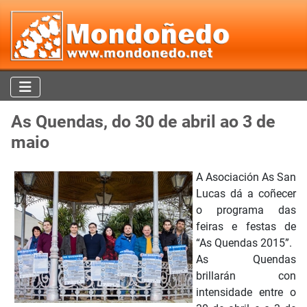
As Quendas, do 30 de abril ao 3 de
maio
A Asociación As San
Lucas dá a coñecer
o programa das
feiras e festas de
“As Quendas 2015”.
As Quendas
brillarán con
intensidade entre o