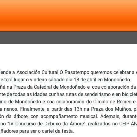
ende a Asociación Cultural O Pasatempo queremos celebrar a 
 terá lugar o vindeiro sábado día 18 de abril en Mondoñedo.
añá na Praza da Catedral de Mondoñedo e coa colaboración da 
nte de todas as idades cunhas rutas de sendeirismo e en bicicl
no de Mondoñedo e coa colaboración do Círculo de Recreo e d
a nenos. Finalmente, a partir das 13h na Praza dos Muíños, pi
n da árbore, con acompañamento musical. Ademais, durant
 no “IV Concurso de Debuxo da Árbore”, realizados no CEIP Á
ñadores para ser o cartel da festa.