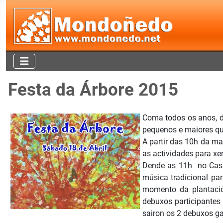
Festa da Árbore 2015
Coma todos os anos, d
pequenos e maiores que
A partir das 10h da m
as actividades para xe
Dende as 11h no Casi
música tradicional par
momento da plantació
debuxos participantes
sairon os 2 debuxos ga