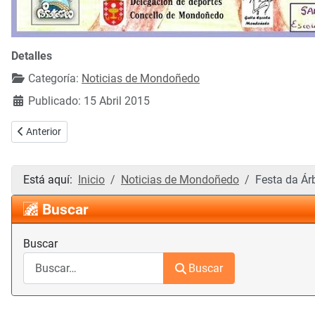
Detalles
Categoría:
Noticias de Mondoñedo
Publicado: 15 Abril 2015
Artículo anterior: Expo conxunta de artistas mindonienses
Anterior
Está aquí:
Inicio
Noticias de Mondoñedo
Festa da Ár
Buscar
Buscar
Buscar