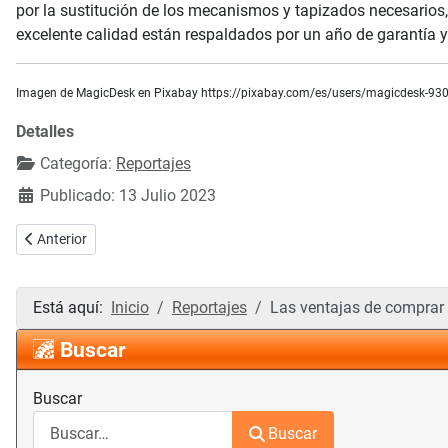
por la sustitución de los mecanismos y tapizados necesarios
excelente calidad están respaldados por un año de garantía y 
Imagen de MagicDesk en Pixabay https://pixabay.com/es/users/magicdesk-93
Detalles
Categoría:
Reportajes
Publicado: 13 Julio 2023
Artículo anterior: Explorando Mallorca con tu propio coche en ferry: 
Anterior
Está aquí:
Inicio
Reportajes
Las ventajas de comprar 
Buscar
Buscar
Buscar