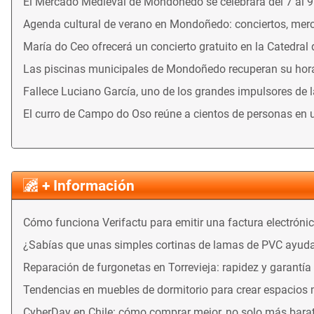
El Mercado Medieval de Mondoñedo se celebrará del 7 al 
Agenda cultural de verano en Mondoñedo: conciertos, merca
María do Ceo ofrecerá un concierto gratuito en la Catedral
Las piscinas municipales de Mondoñedo recuperan su horari
Fallece Luciano García, uno de los grandes impulsores de 
El curro de Campo do Oso reúne a cientos de personas en 
+ Información
Cómo funciona Verifactu para emitir una factura electróni
¿Sabías que unas simples cortinas de lamas de PVC ayuda
Reparación de furgonetas en Torrevieja: rapidez y garantía
Tendencias en muebles de dormitorio para crear espacios
CyberDay en Chile: cómo comprar mejor, no solo más bara