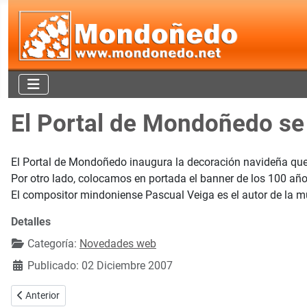
El Portal de Mondoñedo se
El Portal de Mondoñedo inaugura la decoración navideña que
Por otro lado, colocamos en portada el banner de los 100 año
El compositor mindoniense Pascual Veiga es el autor de la mú
Detalles
Categoría:
Novedades web
Publicado: 02 Diciembre 2007
Artículo anterior: El Portal de Mondoñedo les desea un feliz año nuev
Anterior