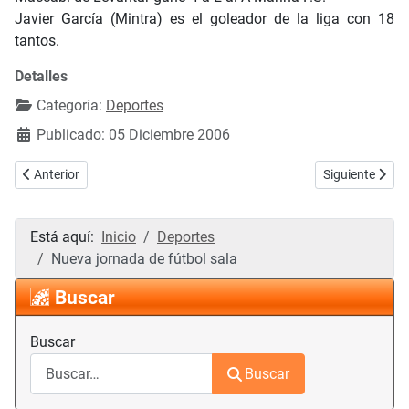
Javier García (Mintra) es el goleador de la liga con 18
tantos.
Detalles
Categoría:
Deportes
Publicado: 05 Diciembre 2006
Artículo anterior: Deporte para el fin de semana
Artículo siguie
Anterior
Siguiente
Está aquí:
Inicio
Deportes
Nueva jornada de fútbol sala
Buscar
Buscar
Buscar