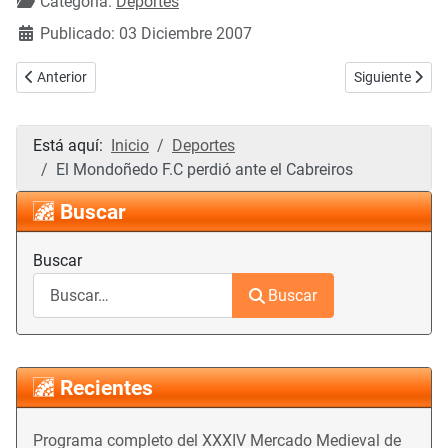
Categoría:
Deportes
Publicado: 03 Diciembre 2007
Artículo anterior: Resultados de la quinta jornada de fútbol sala
Artículo siguie
Anterior
Siguiente
Está aquí:
Inicio
Deportes
El Mondoñedo F.C perdió ante el Cabreiros
Buscar
Buscar
Buscar
Recientes
Programa completo del XXXIV Mercado Medieval de