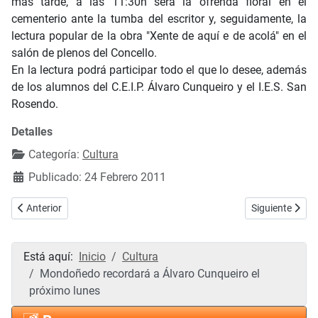
más tarde, a las 11:30h será la ofrenda floral en el
cementerio ante la tumba del escritor y, seguidamente, la
lectura popular de la obra "Xente de aquí e de acolá" en el
salón de plenos del Concello.
En la lectura podrá participar todo el que lo desee, además
de los alumnos del C.E.I.P. Álvaro Cunqueiro y el I.E.S. San
Rosendo.
Detalles
Categoría:
Cultura
Publicado: 24 Febrero 2011
Artículo anterior: Exposición de escultura en piedra del artista Fern
Artículo sigui
Anterior
Siguiente
Está aquí:
Inicio
Cultura
Mondoñedo recordará a Álvaro Cunqueiro el
próximo lunes