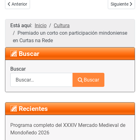
Artículo anterior: El Pregón de As San Lucas, pronunciado por Carm
Artículo siguie
Anterior
Siguiente
Está aquí:
Inicio
Cultura
Premiado un corto con participación mindoniense
en Curtas na Rede
Buscar
Buscar
Buscar
Recientes
Programa completo del XXXIV Mercado Medieval de
Mondoñedo 2026