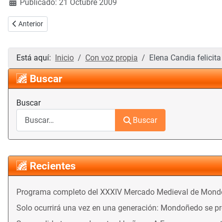
Publicado: 21 Octubre 2009
Artículo anterior: Recopilación de poemas y cuentos de Benito Godo
Anterior
Está aquí:
Inicio
Con voz propia
Elena Candia felicit
Buscar
Buscar
Buscar
Recientes
Programa completo del XXXIV Mercado Medieval de Mon
Solo ocurrirá una vez en una generación: Mondoñedo se prep