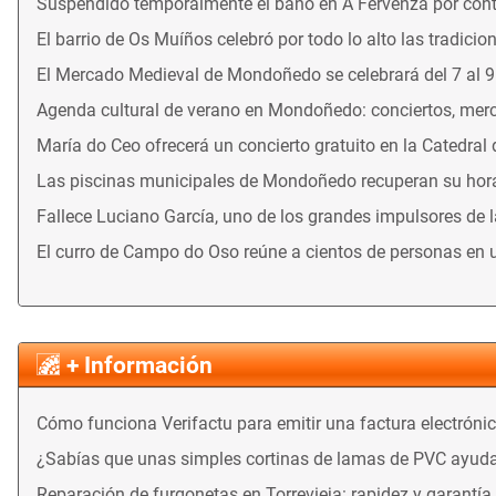
Suspendido temporalmente el baño en A Fervenza por con
El barrio de Os Muíños celebró por todo lo alto las tradicio
El Mercado Medieval de Mondoñedo se celebrará del 7 al 
Agenda cultural de verano en Mondoñedo: conciertos, merca
María do Ceo ofrecerá un concierto gratuito en la Catedral
Las piscinas municipales de Mondoñedo recuperan su horari
Fallece Luciano García, uno de los grandes impulsores de 
El curro de Campo do Oso reúne a cientos de personas en 
+ Información
Cómo funciona Verifactu para emitir una factura electróni
¿Sabías que unas simples cortinas de lamas de PVC ayuda
Reparación de furgonetas en Torrevieja: rapidez y garantía