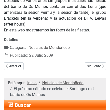
Después de varios años sin grupos musicales, las fiestas
del barrio de Os Muíños contarán con el dúo Luna (que
amenizará la sesión vermú y la sesión de tarde), el grupo
Brackets (en la verbena) y la actuación de Dj A. Leivas
(after hours).
En esta web mostraremos las fotos de las fiestas.
Detalles
Categoría:
Noticias de Mondoñedo
Publicado: 22 Julio 2009
Artículo anterior: El 8 de agosto comienza el XVIII Mercado Medieval
Artículo siguie
Anterior
Siguiente
Está aquí:
Inicio
Noticias de Mondoñedo
El próximo sábado se celebra el Santiago en el
barrio de Os Muíños
Buscar