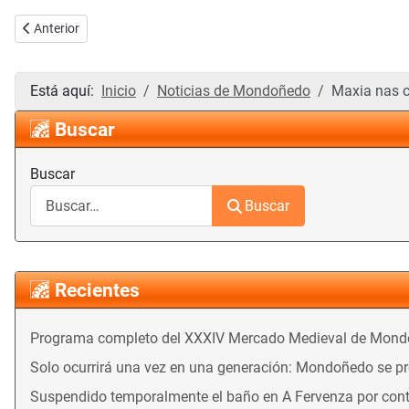
Artículo anterior: Maxia nas comarcas: fotos y vídeos del espectácul
Anterior
Está aquí:
Inicio
Noticias de Mondoñedo
Maxia nas c
Buscar
Buscar
Buscar
Recientes
Programa completo del XXXIV Mercado Medieval de Mon
Solo ocurrirá una vez en una generación: Mondoñedo se prep
Suspendido temporalmente el baño en A Fervenza por con