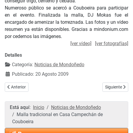
conseguir trigo, centeno y cebada.
Numeroso público se acercó a Couboeira para participar
en el evento. Finalizada la malla, DJ Mokas fue el
encargado de amenizar la torreznada. Las fotos y un vídeo
resumen ya están disponibles. Gracias a mindonium.com
por cedernos las imágenes.
[ver vídeo]
[ver fotografías]
Detalles
Categoría:
Noticias de Mondoñedo
Publicado: 20 Agosto 2009
Artículo anterior: Primer festival de acrobacia aérea indoor f3p - C
Artículo siguie
Anterior
Siguiente
Está aquí:
Inicio
Noticias de Mondoñedo
Malla tradicional en Casa Campechán de
Couboeira