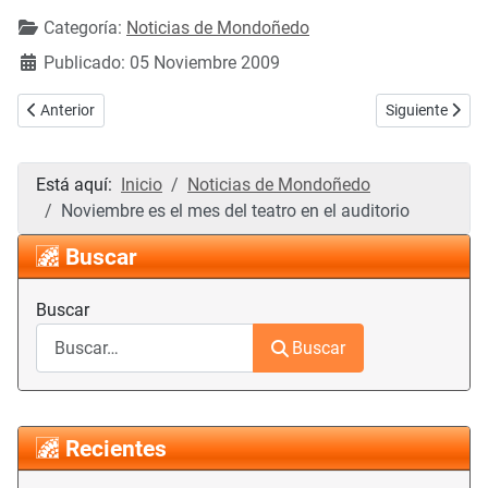
Categoría:
Noticias de Mondoñedo
Publicado: 05 Noviembre 2009
Artículo anterior: Ya puedes seguir al Portal de Mondoñedo en Twitte
Artículo siguie
Anterior
Siguiente
Está aquí:
Inicio
Noticias de Mondoñedo
Noviembre es el mes del teatro en el auditorio
Buscar
Buscar
Buscar
Recientes