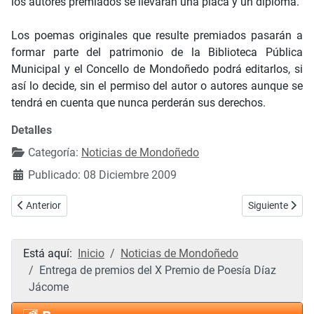
los autores premiados se llevarán una placa y un diploma.
Los poemas originales que resulte premiados pasarán a
formar parte del patrimonio de la Biblioteca Pública
Municipal y el Concello de Mondoñedo podrá editarlos, si
así lo decide, sin el permiso del autor o autores aunque se
tendrá en cuenta que nunca perderán sus derechos.
Detalles
Categoría:
Noticias de Mondoñedo
Publicado: 08 Diciembre 2009
Artículo anterior: VÍDEO: La TVG dedicó el "Alalá" de esta semana a
Artículo sigui
Anterior
Siguiente
Está aquí:
Inicio
Noticias de Mondoñedo
Entrega de premios del X Premio de Poesía Díaz
Jácome