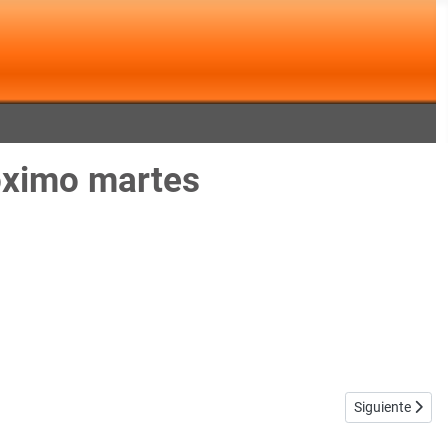
óximo martes
Artículo sigui
Siguiente